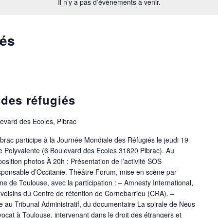
Il n’y a pas d’évènements à venir.
sés
des réfugiés
levard des Ecoles, Pibrac
ibrac participe à la Journée Mondiale des Réfugiés le jeudi 19
lle Polyvalente (6 Boulevard des Ecoles 31820 Pibrac). Au
osition photos À 20h : Présentation de l’activité SOS
sponsable d’Occitanie. Théâtre Forum, mise en scène par
 de Toulouse, avec la participation : – Amnesty International,
 voisins du Centre de rétention de Cornebarrieu (CRA). –
 au Tribunal Administratif, du documentaire La spirale de Neus
vocat à Toulouse, intervenant dans le droit des étrangers et