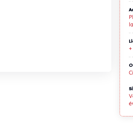
A
P
l
L
+
O
C
S
V
é