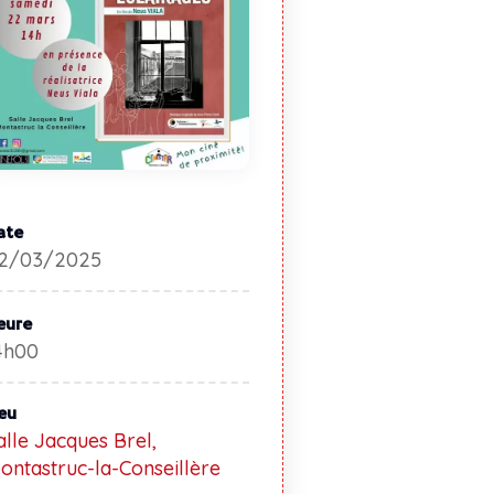
ate
2/03/2025
eure
4h00
ieu
alle Jacques Brel,
ontastruc-la-Conseillère