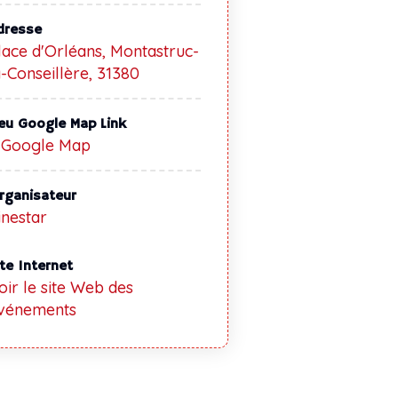
dresse
lace d'Orléans, Montastruc-
a-Conseillère, 31380
ieu Google Map Link
 Google Map
rganisateur
inestar
ite Internet
oir le site Web des
vénements