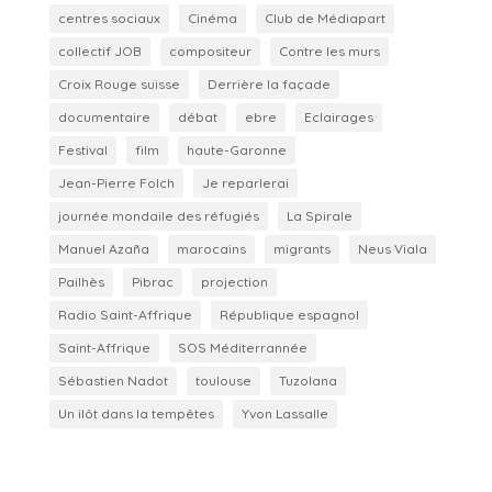
centres sociaux
Cinéma
Club de Médiapart
collectif JOB
compositeur
Contre les murs
Croix Rouge suisse
Derrière la façade
documentaire
débat
ebre
Eclairages
Festival
film
haute-Garonne
Jean-Pierre Folch
Je reparlerai
journée mondaile des réfugiés
La Spirale
Manuel Azaña
marocains
migrants
Neus Viala
Pailhès
Pibrac
projection
Radio Saint-Affrique
République espagnol
Saint-Affrique
SOS Méditerrannée
Sébastien Nadot
toulouse
Tuzolana
Un ilôt dans la tempêtes
Yvon Lassalle