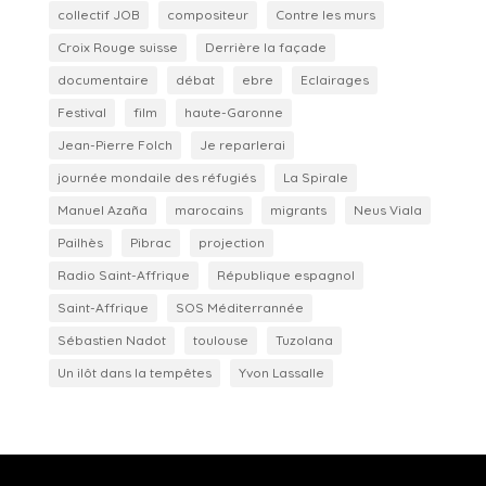
collectif JOB
compositeur
Contre les murs
Croix Rouge suisse
Derrière la façade
documentaire
débat
ebre
Eclairages
Festival
film
haute-Garonne
Jean-Pierre Folch
Je reparlerai
journée mondaile des réfugiés
La Spirale
Manuel Azaña
marocains
migrants
Neus Viala
Pailhès
Pibrac
projection
Radio Saint-Affrique
République espagnol
Saint-Affrique
SOS Méditerrannée
Sébastien Nadot
toulouse
Tuzolana
Un ilôt dans la tempêtes
Yvon Lassalle