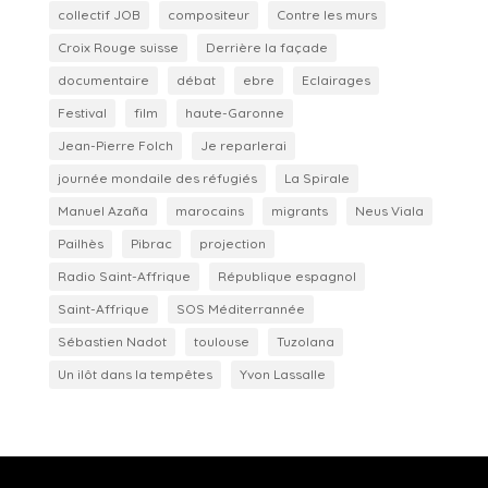
collectif JOB
compositeur
Contre les murs
Croix Rouge suisse
Derrière la façade
documentaire
débat
ebre
Eclairages
Festival
film
haute-Garonne
Jean-Pierre Folch
Je reparlerai
journée mondaile des réfugiés
La Spirale
Manuel Azaña
marocains
migrants
Neus Viala
Pailhès
Pibrac
projection
Radio Saint-Affrique
République espagnol
Saint-Affrique
SOS Méditerrannée
Sébastien Nadot
toulouse
Tuzolana
Un ilôt dans la tempêtes
Yvon Lassalle