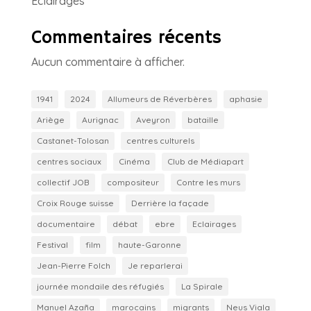
Éclairages
Commentaires récents
Aucun commentaire à afficher.
1941
2024
Allumeurs de Réverbères
aphasie
Ariège
Aurignac
Aveyron
bataille
Castanet-Tolosan
centres culturels
centres sociaux
Cinéma
Club de Médiapart
collectif JOB
compositeur
Contre les murs
Croix Rouge suisse
Derrière la façade
documentaire
débat
ebre
Eclairages
Festival
film
haute-Garonne
Jean-Pierre Folch
Je reparlerai
journée mondaile des réfugiés
La Spirale
Manuel Azaña
marocains
migrants
Neus Viala