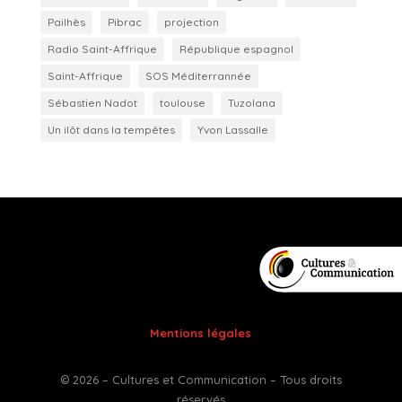
Pailhès
Pibrac
projection
Radio Saint-Affrique
République espagnol
Saint-Affrique
SOS Méditerrannée
Sébastien Nadot
toulouse
Tuzolana
Un ilôt dans la tempêtes
Yvon Lassalle
Mentions légales
© 2026 – Cultures et Communication – Tous droits
réservés