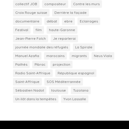
collectif JOB
compositeur
Contre les murs
Croix Rouge suisse
Derrière la façade
documentaire
débat
ebre
Eclairages
Festival
film
haute-Garonne
Jean-Pierre Folch
Je reparlerai
journée mondaile des réfugiés
La Spirale
Manuel Azaña
marocains
migrants
Neus Viala
Pailhès
Pibrac
projection
Radio Saint-Affrique
République espagnol
Saint-Affrique
SOS Méditerrannée
Sébastien Nadot
toulouse
Tuzolana
Un ilôt dans la tempêtes
Yvon Lassalle