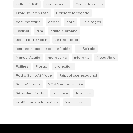
collectif JOB
compositeur
Contre les murs
Croix Rouge suisse
Derrière la façade
documentaire
débat
ebre
Eclairages
Festival
film
haute-Garonne
Jean-Pierre Folch
Je reparlerai
journée mondaile des réfugiés
La Spirale
Manuel Azaña
marocains
migrants
Neus Viala
Pailhès
Pibrac
projection
Radio Saint-Affrique
République espagnol
Saint-Affrique
SOS Méditerrannée
Sébastien Nadot
toulouse
Tuzolana
Un ilôt dans la tempêtes
Yvon Lassalle