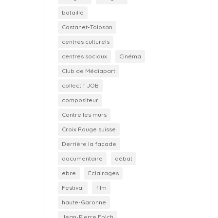
bataille
Castanet-Tolosan
centres culturels
centres sociaux
Cinéma
Club de Médiapart
collectif JOB
compositeur
Contre les murs
Croix Rouge suisse
Derrière la façade
documentaire
débat
ebre
Eclairages
Festival
film
haute-Garonne
Jean-Pierre Folch