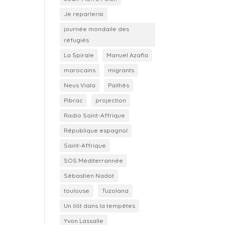
Je reparlerai
journée mondaile des
réfugiés
La Spirale
Manuel Azaña
marocains
migrants
Neus Viala
Pailhès
Pibrac
projection
Radio Saint-Affrique
République espagnol
Saint-Affrique
SOS Méditerrannée
Sébastien Nadot
toulouse
Tuzolana
Un ilôt dans la tempêtes
Yvon Lassalle