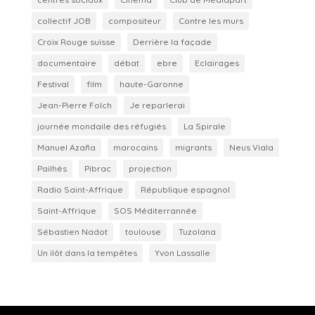
collectif JOB
compositeur
Contre les murs
Croix Rouge suisse
Derrière la façade
documentaire
débat
ebre
Eclairages
Festival
film
haute-Garonne
Jean-Pierre Folch
Je reparlerai
journée mondaile des réfugiés
La Spirale
Manuel Azaña
marocains
migrants
Neus Viala
Pailhès
Pibrac
projection
Radio Saint-Affrique
République espagnol
Saint-Affrique
SOS Méditerrannée
Sébastien Nadot
toulouse
Tuzolana
Un ilôt dans la tempêtes
Yvon Lassalle