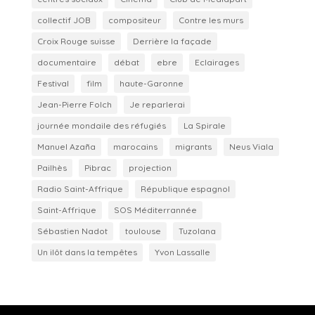
collectif JOB
compositeur
Contre les murs
Croix Rouge suisse
Derrière la façade
documentaire
débat
ebre
Eclairages
Festival
film
haute-Garonne
Jean-Pierre Folch
Je reparlerai
journée mondaile des réfugiés
La Spirale
Manuel Azaña
marocains
migrants
Neus Viala
Pailhès
Pibrac
projection
Radio Saint-Affrique
République espagnol
Saint-Affrique
SOS Méditerrannée
Sébastien Nadot
toulouse
Tuzolana
Un ilôt dans la tempêtes
Yvon Lassalle