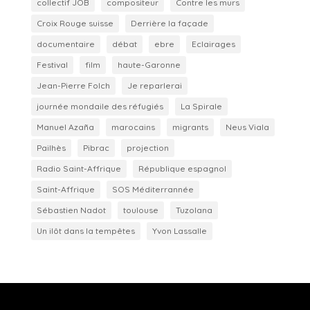
collectif JOB
compositeur
Contre les murs
Croix Rouge suisse
Derrière la façade
documentaire
débat
ebre
Eclairages
Festival
film
haute-Garonne
Jean-Pierre Folch
Je reparlerai
journée mondaile des réfugiés
La Spirale
Manuel Azaña
marocains
migrants
Neus Viala
Pailhès
Pibrac
projection
Radio Saint-Affrique
République espagnol
Saint-Affrique
SOS Méditerrannée
Sébastien Nadot
toulouse
Tuzolana
Un ilôt dans la tempêtes
Yvon Lassalle