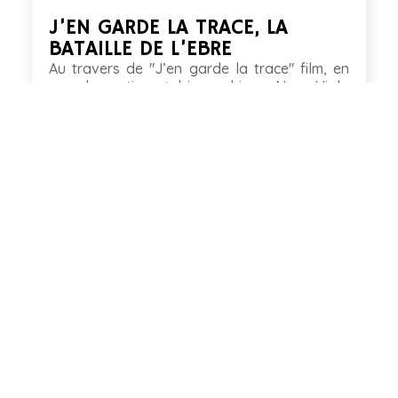
J’EN GARDE LA TRACE, LA
BATAILLE DE L’EBRE
Au travers de "J’en garde la trace" film, en
grande partie autobiographique, Neus Viala
nous amène vers les événements vécus par
ses parents en Espagne, avant même sa
naissance, la proclamation de la République
en 1931, la Guerre civile de 1936-39 et les
bombardements...
LIRE PLUS